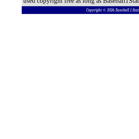
used copyright free as long as Baseball1Stat
Copyright © 2026 Baseball 1 S