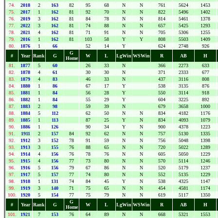
74.
2018
2
163
82
95
68
N
N
761
5624
1453
75.
2017
1
162
81
92
70
N
N
822
5496
1402
76.
2019
3
162
81
84
78
N
N
814
5461
1378
77.
2022
3
162
81
74
88
N
N
657
5425
1293
78.
2021
4
162
81
71
91
N
N
705
5306
1255
79.
2016
1
162
81
103
58
Y
Y
808
5503
1409
80.
1876
1
66
52
14
Y
624
2748
926
G
#
Year
Rank
G
W
L
LgWin
WSWin
R
AB
H
Home
81.
1877
5
60
26
33
N
366
2273
633
82.
1878
4
61
30
30
N
371
2333
677
83.
1879
4
83
46
33
N
437
3116
808
84.
1880
1
86
67
17
Y
538
3135
876
85.
1881
1
84
56
28
Y
550
3114
918
86.
1882
1
84
55
29
Y
604
3225
892
87.
1883
2
98
59
39
N
679
3658
1000
88.
1884
5
112
62
50
N
N
834
4182
1176
89.
1885
1
113
87
25
Y
N
834
4093
1079
90.
1886
1
126
90
34
Y
N
900
4378
1223
91.
1911
2
157
84
92
62
N
N
757
5130
1335
92.
1912
3
152
78
91
59
N
N
756
5048
1398
93.
1913
3
155
76
88
65
N
N
720
5022
1289
94.
1914
4
156
76
78
76
N
N
605
5050
1229
95.
1915
4
156
77
73
80
N
N
570
5114
1246
96.
1916
5
156
79
67
86
N
N
520
5179
1237
97.
1917
5
157
77
74
80
N
N
552
5135
1229
98.
1918
1
131
74
84
45
Y
N
538
4325
1147
99.
1919
3
140
71
75
65
N
N
454
4581
1174
100.
1920
5
154
77
75
79
N
N
619
5117
1350
G
#
Year
Rank
G
W
L
LgWin
WSWin
R
AB
H
Home
101.
1921
7
153
76
64
89
N
N
668
5321
1553