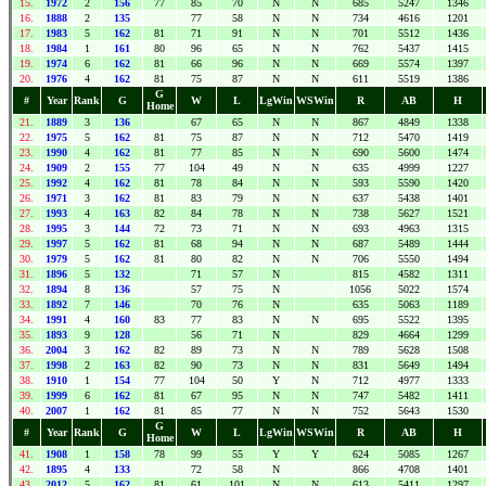
15.
1972
2
156
77
85
70
N
N
685
5247
1346
16.
1888
2
135
77
58
N
N
734
4616
1201
17.
1983
5
162
81
71
91
N
N
701
5512
1436
18.
1984
1
161
80
96
65
N
N
762
5437
1415
19.
1974
6
162
81
66
96
N
N
669
5574
1397
20.
1976
4
162
81
75
87
N
N
611
5519
1386
G
#
Year
Rank
G
W
L
LgWin
WSWin
R
AB
H
Home
21.
1889
3
136
67
65
N
N
867
4849
1338
22.
1975
5
162
81
75
87
N
N
712
5470
1419
23.
1990
4
162
81
77
85
N
N
690
5600
1474
24.
1909
2
155
77
104
49
N
N
635
4999
1227
25.
1992
4
162
81
78
84
N
N
593
5590
1420
26.
1971
3
162
81
83
79
N
N
637
5438
1401
27.
1993
4
163
82
84
78
N
N
738
5627
1521
28.
1995
3
144
72
73
71
N
N
693
4963
1315
29.
1997
5
162
81
68
94
N
N
687
5489
1444
30.
1979
5
162
81
80
82
N
N
706
5550
1494
31.
1896
5
132
71
57
N
815
4582
1311
32.
1894
8
136
57
75
N
1056
5022
1574
33.
1892
7
146
70
76
N
635
5063
1189
34.
1991
4
160
83
77
83
N
N
695
5522
1395
35.
1893
9
128
56
71
N
829
4664
1299
36.
2004
3
162
82
89
73
N
N
789
5628
1508
37.
1998
2
163
82
90
73
N
N
831
5649
1494
38.
1910
1
154
77
104
50
Y
N
712
4977
1333
39.
1999
6
162
81
67
95
N
N
747
5482
1411
40.
2007
1
162
81
85
77
N
N
752
5643
1530
G
#
Year
Rank
G
W
L
LgWin
WSWin
R
AB
H
Home
41.
1908
1
158
78
99
55
Y
Y
624
5085
1267
42.
1895
4
133
72
58
N
866
4708
1401
43.
2012
5
162
81
61
101
N
N
613
5411
1297