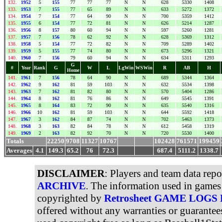
132.
1952
5
155
77
77
77
N
N
628
5330
1408
133.
1953
7
155
77
65
89
N
N
633
5272
1372
134.
1954
7
154
77
64
90
N
N
700
5359
1412
135.
1955
6
154
77
72
81
N
N
626
5214
1287
136.
1956
8
157
80
60
94
N
N
597
5260
1281
137.
1957
7
156
78
62
92
N
N
628
5369
1312
138.
1958
5
154
77
72
82
N
N
709
5289
1402
139.
1959
5
155
77
74
80
N
N
673
5296
1321
140.
1960
7
156
79
60
94
N
N
634
5311
1293
G
#
Year
Rank
G
W
L
LgWin
WSWin
R
AB
H
Home
141.
1961
7
156
78
64
90
N
N
689
5344
1364
142.
1962
9
162
81
59
103
N
N
632
5534
1398
143.
1963
7
162
81
82
80
N
N
570
5404
1286
144.
1964
8
162
81
76
86
N
N
649
5545
1391
145.
1965
8
164
83
72
90
N
N
635
5540
1316
146.
1966
10
162
81
59
103
N
N
644
5592
1418
147.
1967
3
162
84
87
74
N
N
702
5463
1373
148.
1968
3
163
82
84
78
N
N
612
5458
1319
149.
1969
2
163
82
92
70
N
N
720
5530
1400
Totals
22250
9708
11327
10767
102428
761571
199459
Averages
4.1
149.3
65.2
76
72.3
687.4
5111.2
1338.7
DISCLAIMER
: Players and team data rep
ARCHIVE
. The information used in games 
copyrighted by
Retrosheet GAME LOGS
offered without any warranties or guarantee